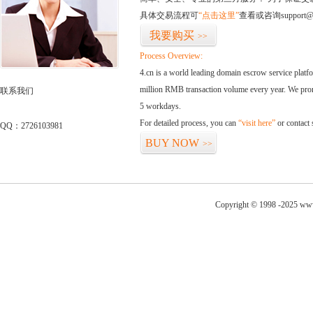
具体交易流程可
“点击这里”
查看或咨询support@
我要购买
>>
Process Overview:
4.cn is a world leading domain escrow service plat
million RMB transaction volume every year. We promi
联系我们
5 workdays.
For detailed process, you can
“visit here”
or contact
QQ：2726103981
BUY NOW
>>
Copyright © 1998 -2025 www