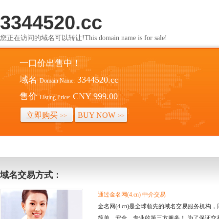
3344520.cc
您正在访问的域名可以转让!This domain name is for sale!
一口价出售中！
域名
3344520.cc
Domain Name:
售价
CNY 999.00
Listing Price:
立即购买
BUY NOW
>>
>>
域名交易方式：
通过金名网(4.cn) 中介交易
金名网(4.cn)是全球领先的域名交易服务机
简单、安全、专业的第三方服务！ 为了保证交